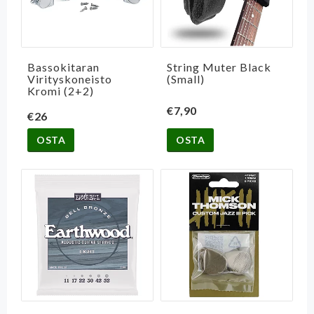
Bassokitaran
String Muter Black
Virityskoneisto
(Small)
Kromi (2+2)
€7,90
€26
OSTA
OSTA