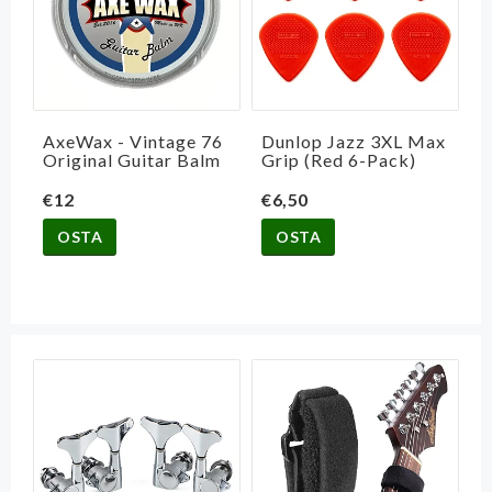
AxeWax - Vintage 76
Dunlop Jazz 3XL Max
Original Guitar Balm
Grip (Red 6-Pack)
€12
€6,50
OSTA
OSTA