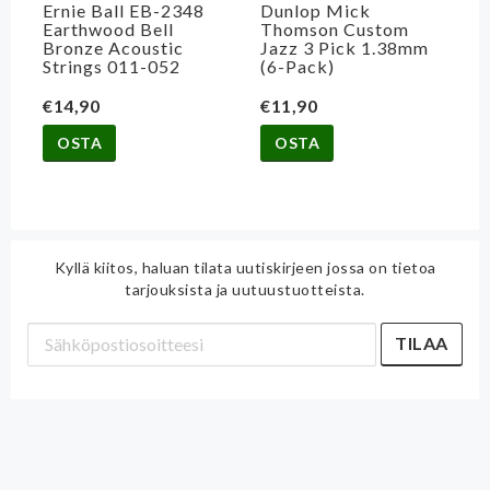
Ernie Ball EB-2348
Dunlop Mick
Earthwood Bell
Thomson Custom
Bronze Acoustic
Jazz 3 Pick 1.38mm
Strings 011-052
(6-Pack)
€14,90
€11,90
OSTA
OSTA
Kyllä kiitos, haluan tilata uutiskirjeen jossa on tietoa
tarjouksista ja uutuustuotteista.
TILAA