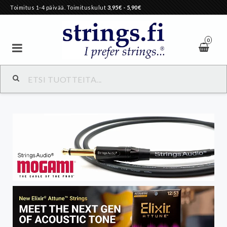
Toimitus 1-4 päivää. Toimituskulut
3,95€
- 5,90€
0