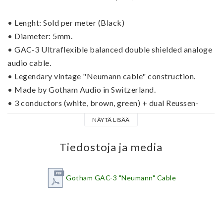
• Lenght: Sold per meter (Black)
• Diameter: 5mm.
• GAC-3 Ultraflexible balanced double shielded analoge 
audio cable.
• Legendary vintage "Neumann cable" construction.
• Made by Gotham Audio in Switzerland.
• 
3 conductors (white, brown, green) + dual Reussen-
style bare copper braids.
NÄYTÄ LISÄÄ
• 
The GAC-3 is constructed with very low capacitance 
per meter. 
Tiedostoja ja media
Gotham GAC-3 "Neumann" Cable