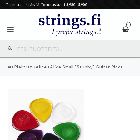
Toimitus 1-4 päivää. Toimituskulut
3,95€
- 5,90€
0
Plektrat
Alice
Alice Small "Stubby" Guitar Picks