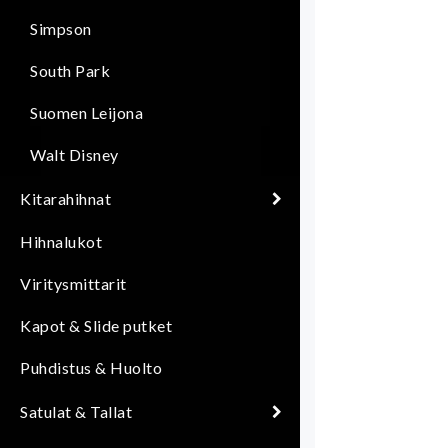
J
Simpson
P
South Park
p
Suomen Leijona
p
Walt Disney
D
B
Kitarahihnat
Hihnalukot
Viritysmittarit
Kapot & Slide putket
Puhdistus & Huolto
Satulat & Tallat