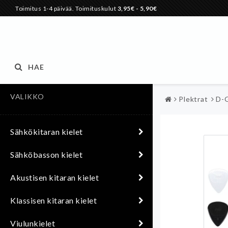
Toimitus 1-4 päivää. Toimituskulut
3,95€
- 5,90€
HAE
VALIKKO
Plektrat
D-G
Sähkökitaran kielet
Sähköbasson kielet
Akustisen kitaran kielet
Klassisen kitaran kielet
Viulunkielet