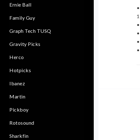
Ernie Ball
•
1
Family Guy
•
Graph Tech TUSQ
•
•
Gravity Picks
•
Herco
K
Hotpicks
k
Ibanez
s
p
Martin
N
Pickboy
p
Rotosound
p
a
Sharkfin