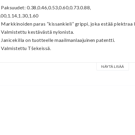
 Paksuudet: 0.38,0.46,0.53,0.60,0.73.0.88,
.00,1.14,1.30,1.60
 Markkinoiden paras ”kissankieli” grippi, joka estää plektraa 
 Valmistettu kestävästä nylonista.
 Janicekilla on tuotteelle maailmanlaajuinen patentti.
 Valmistettu Tšekeissä.
ovimmille plektra-friikeille ”Brain-plekut” saattavat soittaa jo
NÄYTÄ LISÄÄ
uuluivat (ja kuuluvat edelleen) monen huippumuusikon suosikke
essioässä Michael Thompson vannoo oranssien (1.14 paksuisten
lekujen nimeen.
oh, kerrottakoon että tšekkiläinen Janicek oli näidenkin plek
atentoidulla D-GriP™mallistollaan plektroja valmistava Janic
lektroja. Käsinvalettuun muottiin valmistettavat plekut sisältä
nsiosta plektra ei irtoa sormistasi kovassakaan ajossa. Pitkän