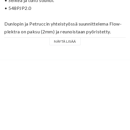
• Selkeä ja tuhti soundi.
• 548PJP2.0
Dunlopin ja Petruccin yhteistyössä suunnittelema Flow-
plektra on paksu (2mm) ja reunoistaan pyöristetty. 
Dunlopin Ultex-materiaalissa on tanakka atakki ja tuhdit 
NÄYTÄ LISÄÄ
alataajuudet.