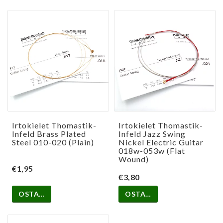
Irtokielet Thomastik-
Irtokielet Thomastik-
Infeld Brass Plated
Infeld Jazz Swing
Steel 010-020 (Plain)
Nickel Electric Guitar
018w-053w (Flat
Wound)
€1,95
€3,80
OSTA…
OSTA…