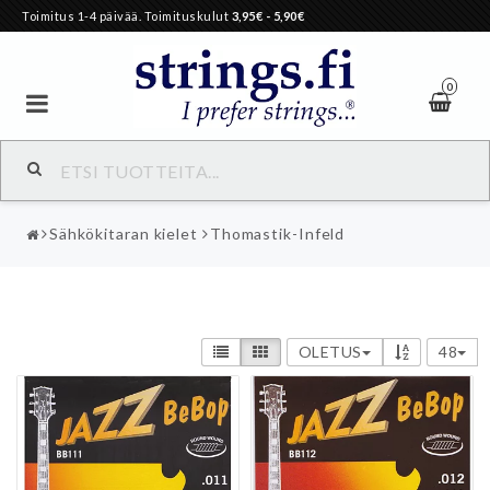
Toimitus 1-4 päivää. Toimituskulut
3,95€
- 5,90€
0
Sähkökitaran kielet
Thomastik-Infeld
OLETUS
48