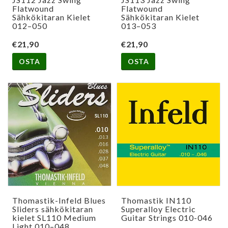
Flatwound
Flatwound
Sähkökitaran Kielet
Sähkökitaran Kielet
012–050
013–053
€21,90
€21,90
OSTA
OSTA
Thomastik-Infeld Blues
Thomastik IN110
Sliders sähkökitaran
Superalloy Electric
kielet SL110 Medium
Guitar Strings 010-046
Light 010–048