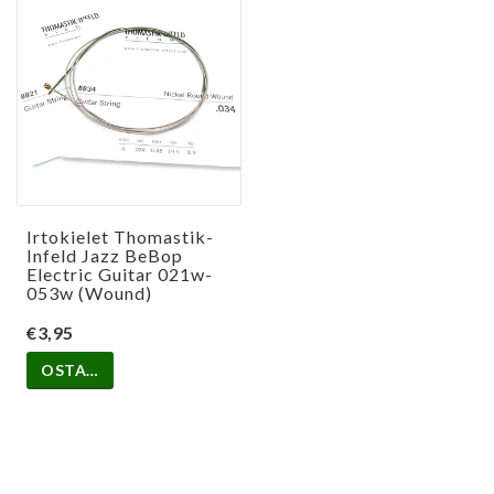
Irtokielet Thomastik-
Infeld Jazz BeBop
Electric Guitar 021w-
053w (Wound)
€3,95
OSTA…