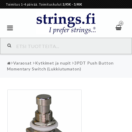
Toimitus 1-4 päivää. Toimituskulut
3,95€
- 5,90€
0
Varaosat
Kytkimet ja nupit
3PDT Push Button
Momentary Switch (Lukkiutumaton)