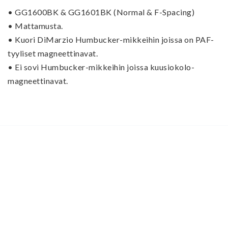
• 
GG1600BK & GG1601BK (Normal & F-Spacing)
• Mattamusta
.
• 
Kuori DiMarzio Humbucker-mikkeihin joissa on PAF-
tyyliset magneettinavat. 
• 
Ei sovi Humbucker-mikkeihin joissa kuusiokolo-
magneettinavat. 