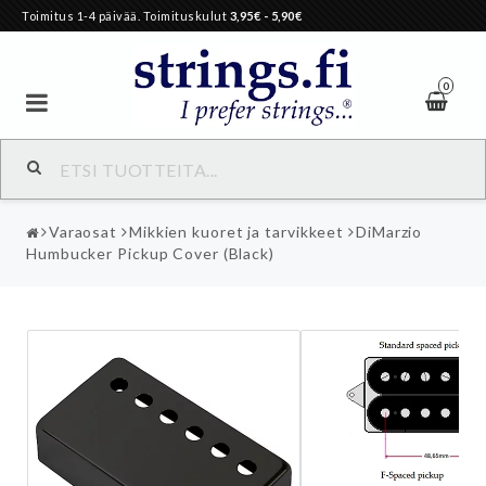
Toimitus 1-4 päivää. Toimituskulut
3,95€
- 5,90€
0
Varaosat
Mikkien kuoret ja tarvikkeet
DiMarzio
Humbucker Pickup Cover (Black)