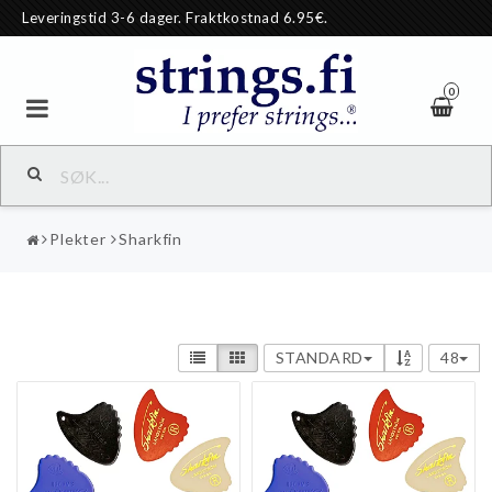
Leveringstid 3-6 dager. Fraktkostnad 6.95€.
0
Plekter
Sharkfin
STANDARD
48