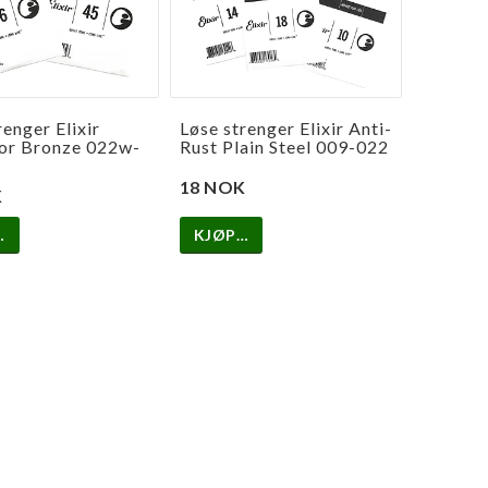
renger Elixir
Løse strenger Elixir Anti-
or Bronze 022w-
Rust Plain Steel 009-022
18 NOK
K
…
KJØP…