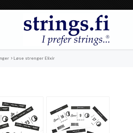
enger
Løse strenger Elixir