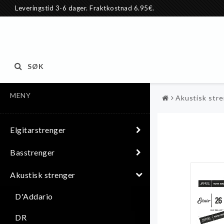
Leveringstid 3-6 dager. Fraktkostnad 6.95€.
SØK
MENY
Akustisk str
Elgitarstrenger
Basstrenger
Akustisk strenger
D'Addario
DR