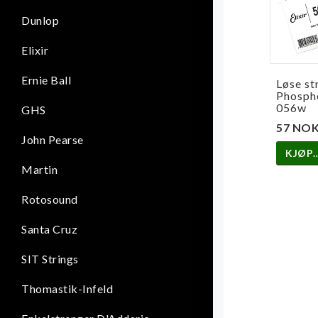
Dunlop
Elixir
Ernie Ball
Løse st
Phosph
056w
GHS
57 NO
John Pearse
KJØP
Martin
Rotosound
Santa Cruz
SIT Strings
Thomastik-Infeld