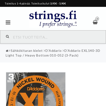
Toimitus 1-4 päivää. Toimituskulut
3,95€
- 5,90€
0
Sähkökitaran kielet
D'Addario
D'Addario EXL140-3D
Light Top / Heavy Bottom 010-052 (3-Pack)