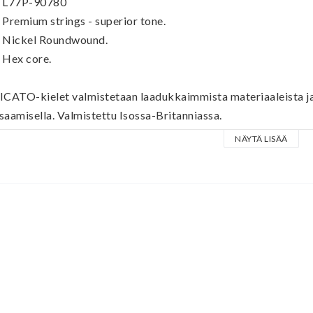
 L77P-90780
 Premium strings - superior tone.
 Nickel Roundwound.
 Hex core.
ICATO-kielet valmistetaan laadukkaimmista materiaaleista ja 
saamisella. Valmistettu Isossa-Britanniassa.
NÄYTÄ LISÄÄ