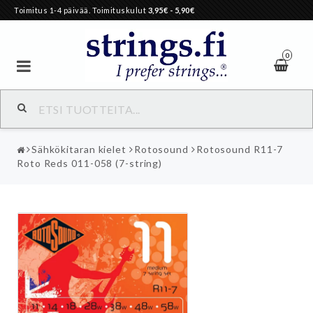
Toimitus 1-4 päivää. Toimituskulut
3,95€
- 5,90€
0
Sähkökitaran kielet
Rotosound
Rotosound R11-7
Roto Reds 011-058 (7-string)